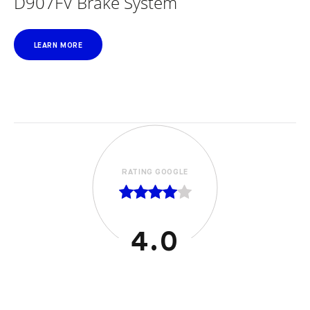
D907FV Brake System
LEARN MORE
RATING GOOGLE
RATING
4.0
5