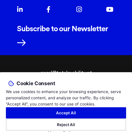
Subscribe to our Newsletter
geral@totalmobility.pt
Cookie Consent
T.
+351 229 961 564
We use cookies to enhance your browsing experience, serve
Call to the PT national fixed network, cost according to your tariff.
personalized content, and analyze our traffic. By clicking
© 2026 TotalMobility - Adaptações Auto e Ajudas Técnicas,
By
"Accept All", you consent to our use of cookies.
Lda.
bluesoft.pt
Accept All
Privacy Policy
Livro de Reclamações
Empresa certificada pelo Infarmed como Distribuidora por Grosso de
Reject All
Dispositivos Médicos,