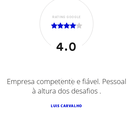
RATING GOOGLE
5.0
vel. Pessoal
Adaptações efetuadas em For
ios .
Smart Diesel, Peugeot, Smart 
e ontem num Toyota. Sempre
de excelência. Recomendo vi
SALGADINHOS MÃE D'AGUA