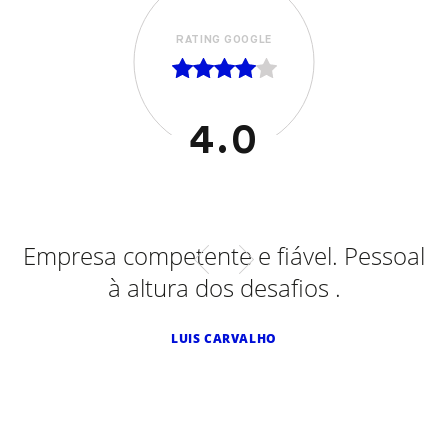
RATING GOOGLE
4.0
mpetente e fiável. Pessoal
Adaptações ef
altura dos desafios .
Smart Diesel,
e ontem num 
LUIS CARVALHO
de excelência
SALGA