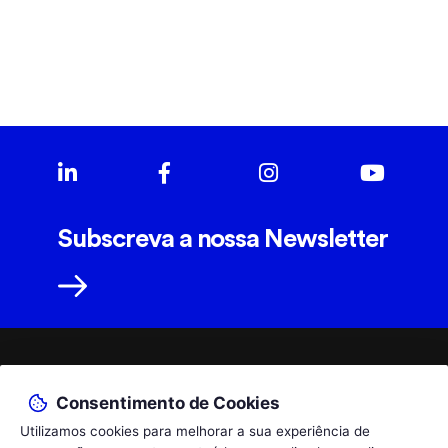
Subscreva a nossa Newsletter
geral@totalmobility.pt
Consentimento de Cookies
Utilizamos cookies para melhorar a sua experiência de
T.
+351 229 961 564