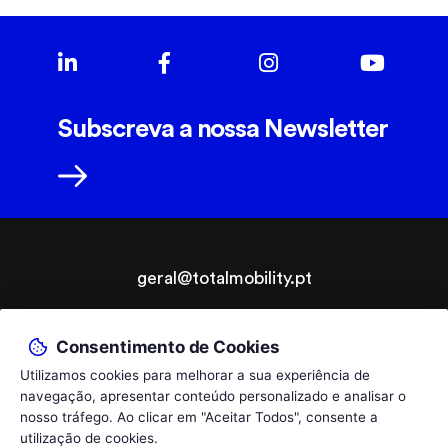
Subscreva a nossa Newsletter
geral@totalmobility.pt
T.
+351 229 961 564
Consentimento de Cookies
chamada para a rede fixa nacional, custo de acordo com o seu tarifário.
© 2026 TotalMobility - Adaptações Auto e Ajudas Técnicas,
By
Utilizamos cookies para melhorar a sua experiência de
Lda.
bluesoft.pt
navegação, apresentar conteúdo personalizado e analisar o
nosso tráfego. Ao clicar em "Aceitar Todos", consente a
Política de Privacidade
Livro de Reclamações
utilização de cookies.
Empresa certificada pelo Infarmed como Distribuidora por Grosso de