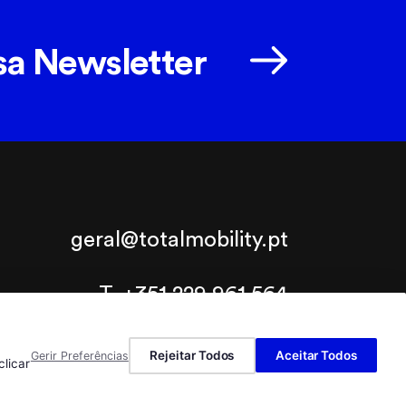
sa Newsletter
geral@totalmobility.pt
T.
+351 229 961 564
 a rede fixa nacional, custo de acordo com o seu tarifário.
Rejeitar Todos
Aceitar Todos
Gerir Preferências
clicar