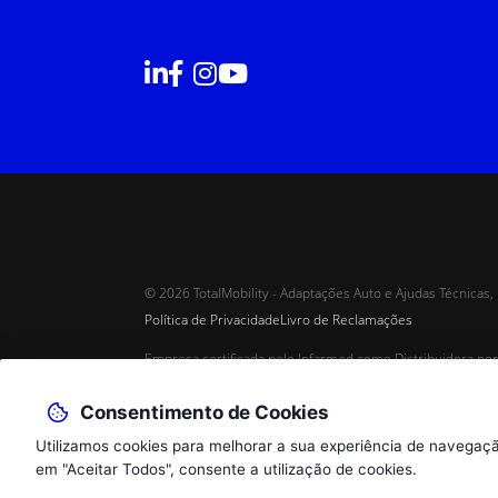
© 2026 TotalMobility - Adaptações Auto e Ajudas Técnicas, 
Política de Privacidade
Livro de Reclamações
Empresa certificada pelo Infarmed como Distribuidora por
certificado 342/DM/2021/V01/2021
Consentimento de Cookies
Utilizamos cookies para melhorar a sua experiência de navegação
em "Aceitar Todos", consente a utilização de cookies.