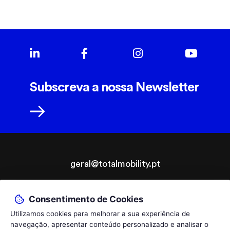
Subscreva a nossa Newsletter
geral@totalmobility.pt
T.
+351 229 961 564
Consentimento de Cookies
chamada para a rede fixa nacional, custo de acordo com o seu tarifário.
© 2026 TotalMobility - Adaptações Auto e Ajudas Técnicas,
By
Utilizamos cookies para melhorar a sua experiência de
Lda.
bluesoft.pt
navegação, apresentar conteúdo personalizado e analisar o