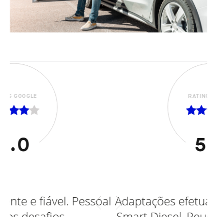
RATING GOOGLE
5.0
essoal
Adaptações efetuadas em Ford, Ope
Smart Diesel, Peugeot, Smart eletri