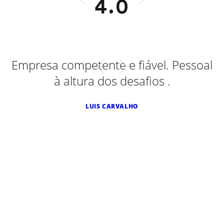
4.0
Empresa competente e fiável. Pessoal
A
à altura dos desafios .
S
s
e
LUIS CARVALHO
d
a