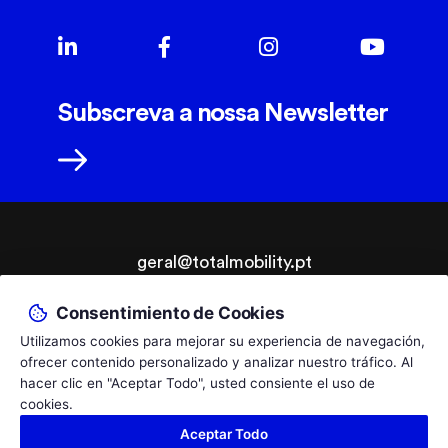
Subscreva a nossa Newsletter
geral@totalmobility.pt
T.
+351 229 961 564
Consentimiento de Cookies
Llamada a la red fija nacional PT, coste según tu tarifa.
Utilizamos cookies para mejorar su experiencia de navegación,
© 2026 TotalMobility - Adaptações Auto e Ajudas Técnicas,
By
ofrecer contenido personalizado y analizar nuestro tráfico. Al
Lda.
bluesoft.pt
hacer clic en "Aceptar Todo", usted consiente el uso de
Política de Privacidad
Livro de Reclamações
cookies.
Empresa certificada pelo Infarmed como Distribuidora por Grosso de
Aceptar Todo